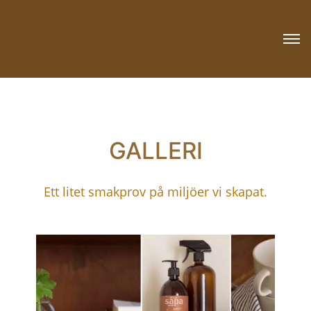
GALLERI
Ett litet smakprov på miljöer vi skapat.